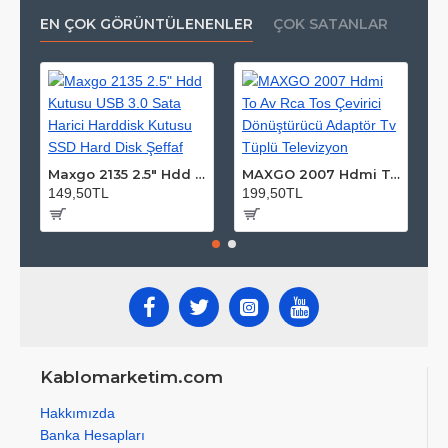
EN ÇOK GÖRÜNTÜLENENLER
ÇOK SATANLAR
Maxgo 2135 2.5" Hdd Kutusu USB 3.0 Sata Harici Harddisk Kutusu SSD Hard Disk Şeffaf
MAXGO 2007 Hdmi To Av Rca Tos Çevirici Dönüştürücü Adaptör Tv Tüplü Televizyon
149,50TL
199,50TL
5
Kablomarketim.com
Hakkımızda
Banka Hesapları