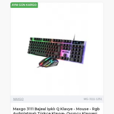
AYNI GÜN KARGO
MAXGO
MG-3111-1251
Maxgo 3111 Bajeal Işıklı Q Klavye - Mouse - Rgb
Aydınlatmalı Türkçe Klavye- Oyuncu Klavyesi